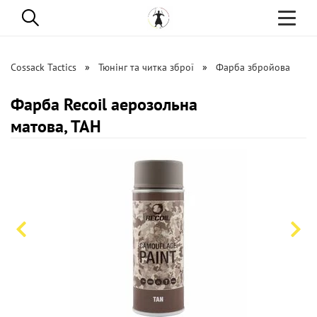
Toggle
navigati
Cossack Tactics
Тюнінг та читка зброї
Фарба збройова
Фарба Recoil аерозольна
матова, ТАН