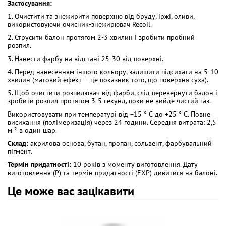
Застосування:
1. Очистити та знежирити поверхню від бруду, іржі, оливи,
використовуючи очисник-знежирювач Recoil.
2. Струсити балон протягом 2-3 хвилин і зробити пробний
розпил.
3. Нанести фарбу на відстані 25-30 від поверхні.
4. Перед нанесенням іншого кольору, залишити підсихати на 5-10
хвилин (матовий ефект — це показник того, що поверхня суха).
5. Щоб очистити розпилювач від фарби, слід перевернути балон і
зробити розпил протягом 3-5 секунд, поки не вийде чистий газ.
Використовувати при температурі від +15 ° С до +25 ° С. Повне
висихання (полімеризація) через 24 години. Середня витрата: 2,5
м ² в один шар.
Склад:
акрилова основа, бутан, пропан, сольвент, фарбувальний
пігмент.
Термін придатності:
10 років з моменту виготовлення. Дату
виготовлення (Р) та термін придатності (ЕХР) дивитися на балоні.
Це може вас зацікавити