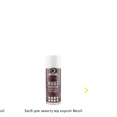
oil
Засіб для захисту від корозії Recoil
Засіб для