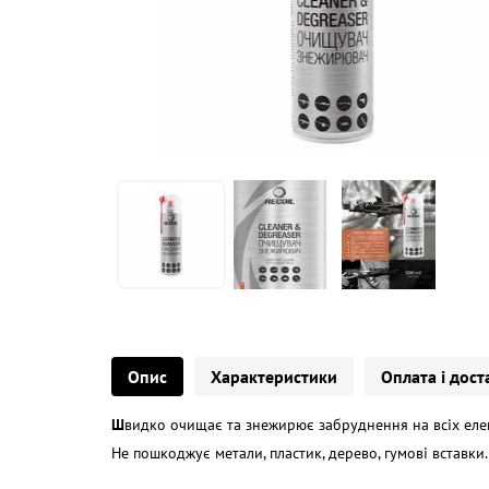
Опис
Характеристики
Оплата і дост
Ш
видко очищає та знежирює забруднення на всіх елеме
Не пошкоджує метали, пластик, дерево, гумові вставки.