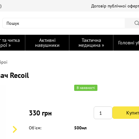
0)
Договір публічної офер
 та читка
Активні
Тактична
Головні 
брої
»
навушники
медицина
»
брої
ч Recoil
В наявності
330 грн
Купи
Об'єм:
500мл