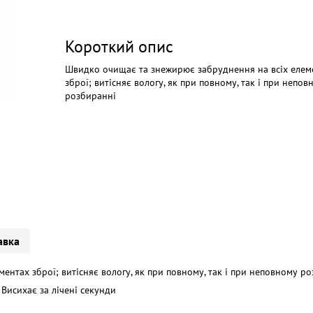
Короткий опис
Швидко очищає та знежирює забруднення на всіх елем
зброї; витісняє вологу, як при повному, так і при непов
розбиранні
авка
нтах зброї; витісняє вологу, як при повному, так і при неповному ро
 Висихає за лічені секунди