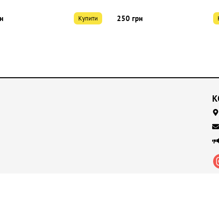
н
250 грн
Купити
К