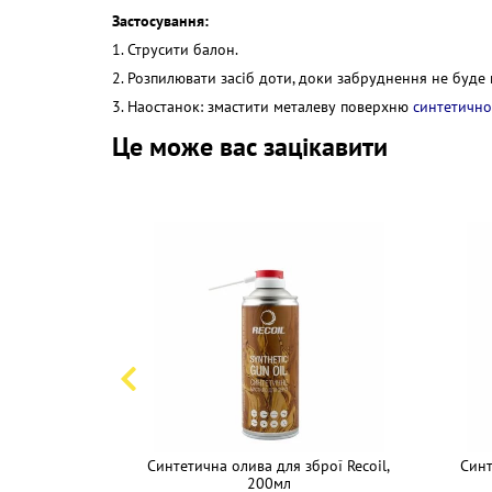
Застосування:
1. Струсити балон.
2. Розпилювати засіб доти, доки забруднення не буде
3. Наостанок: змастити металеву поверхню
синтетично
Це може вас зацікавити
коствольної
Синтетична олива для зброї Recoil,
Синт
Recoil
200мл