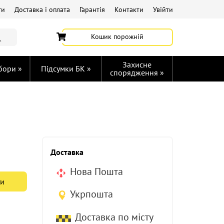
ти
Доставка і оплата
Гарантія
Контакти
Увійти
Кошик порожній
Захисне
убори
»
Підсумки БК
»
спорядження
»
Доставка
Нова Пошта
ти
Укрпошта
Доставка по місту