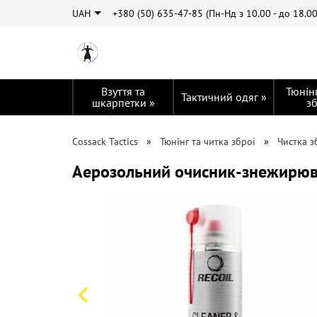
UAH
+380 (50) 635-47-85 (
Пн-Нд з 10.00 - до 18.0
Взуття та
Тюнінг
Тактичний одяг
»
шкарпетки
»
з
Cossack Tactics
Тюнінг та читка зброї
Чистка з
Аерозольний очисник-знежирюва