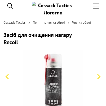
Toggle
navigati
Cossack Tactics
Тюнінг та читка зброї
Чистка зброї
Засіб для очищення нагару
Recoil