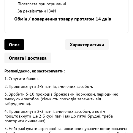
Післяплата при отриманні
За реквізитами IBAN
Обмін / повернення товару протягом 14 днів
Опис
Характеристики
Оплата і доставка
Розповідаємо, як застосовувати:
1. Струсити балон.
2. Проштовхнути 3-5 патчів, змочених засобом.
3. Зробити 5-10 проходів бронзовим йоржиком, періодично
змочуючи засобом (кількість проходів залежить від
забруднення).
4. Проштовхнути 2-3 патчі, змочених засобом, а потім
проштовхнути ще 2-3 сухі патчі (якщо патчі брудні, треба
повторити очищення).
5. Нейтралізувати агресивні залишки очищувачем-знежирювачем