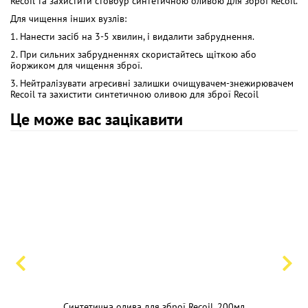
Recoil та захистити стовбур синтетичною оливою для зброї Recoil.
Для чищення інших вузлів:
1. Нанести засіб на 3-5 хвилин, і видалити забруднення.
2. При сильних забрудненнях скористайтесь щіткою або
йоржиком для чищення зброї.
3. Нейтралізувати агресивні залишки очищувачем-знежирювачем
Recoil та захистити синтетичною оливою для зброї Recoil
Це може вас зацікавити
Синтетична олива для зброї Recoil, 200мл